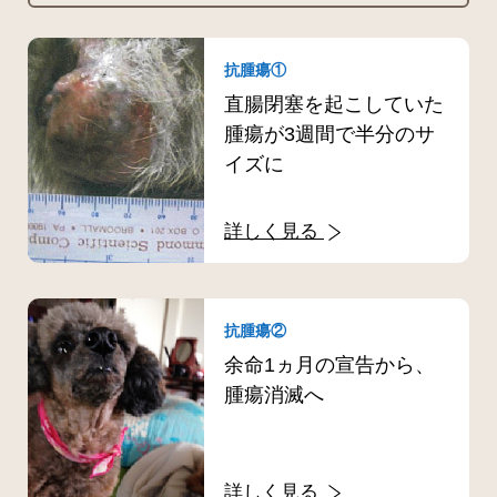
抗腫瘍①
直腸閉塞を起こしていた
腫瘍が3週間で半分のサ
イズに
詳しく見る
抗腫瘍②
余命1ヵ月の宣告から、
腫瘍消滅へ
詳しく見る